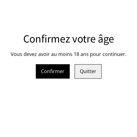
gne Pehu-Simonet
Champagne Pehu-Sim
e noirs “Fins lieux N°7
Brut “Face Nord”
35,00 €
Confirmez votre âge
Vous devez avoir au moins 18 ans pour continuer.
gne Pehu-Simonet
Confirmer
Quitter
1
2
3